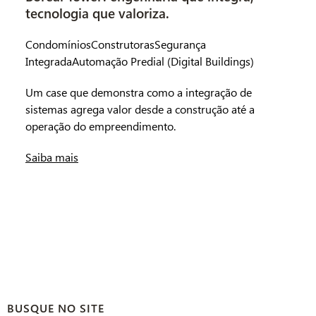
tecnologia que valoriza.
S
L
Condomínios
Construtoras
Segurança
Integrada
Automação Predial (Digital Buildings)
C
In
Um case que demonstra como a integração de
(D
sistemas agrega valor desde a construção até a
operação do empreendimento.
Ma
tr
Saiba mais
in
pr
té
em
Sa
BUSQUE NO SITE