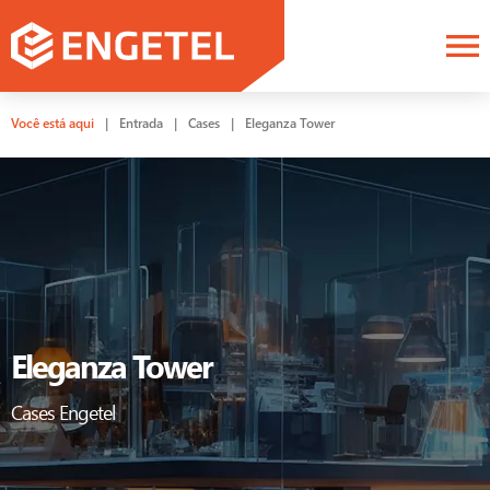
Você está aqui
|
Entrada
|
Cases
|
Eleganza Tower
Eleganza Tower
Cases Engetel