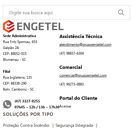
Assistência Técnica
Sede Administrativa
Rua Fritz Spernau, 653
atendimento@grupoengetel.com
Galpão 2A
(47) 98837-6304
CEP: 89052-015
Blumenau - SC
Comercial
Filial
comercial@grupoengetel.com
Rua Inglaterra, 135
CEP: 88338-290
(47) 99273-0883
Baln. Camboriú - SC
Portal do Cliente
(47) 3327-0255
Acessar
07h45 ~ 12h / 13h ~ 17h30
SOLUÇÕES POR TIPO
Proteção Contra Incêndio
Segurança Integrada