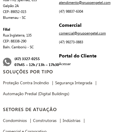
Rua Fritz Spernau, 653
atendimento@grupoengetel.com
Galpão 2A
(47) 98837-6304
CEP: 89052-015
Blumenau - SC
Comercial
Filial
comercial@grupoengetel.com
Rua Inglaterra, 135
CEP: 88338-290
(47) 99273-0883
Baln. Camboriú - SC
Portal do Cliente
(47) 3327-0255
Acessar
07h45 ~ 12h / 13h ~ 17h30
SOLUÇÕES POR TIPO
Proteção Contra Incêndio
Segurança Integrada
Automação Predial (Digital Buildings)
SETORES DE ATUAÇÃO
Condomínios
Construtoras
Indústrias
Comercial e Corporativo